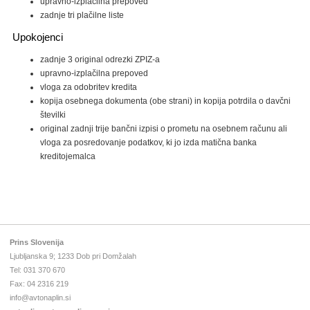
upravno-izplačilna prepoved
zadnje tri plačilne liste
Upokojenci
zadnje 3 original odrezki ZPIZ-a
upravno-izplačilna prepoved
vloga za odobritev kredita
kopija osebnega dokumenta (obe strani) in kopija potrdila o davčni
številki
original zadnji trije bančni izpisi o prometu na osebnem računu ali
vloga za posredovanje podatkov, ki jo izda matična banka
kreditojemalca
Prins Slovenija
Ljubljanska 9
;
1233
Dob pri Domžalah
Tel: 031 370 670
Fax: 04 2316 219
info@avtonaplin.si